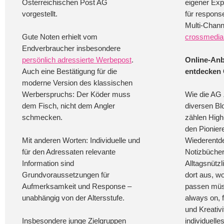
Österreichischen Post AG
eigener Exp
vorgestellt.
für respons
Multi-Chann
Gute Noten erhielt vom
crossmedial
Endverbraucher insbesondere
persönlich adressierte Werbepost
.
Online-Anb
Auch eine Bestätigung für die
entdecken 
moderne Version des klassischen
Werberspruchs: Der Köder muss
Wie die AG 
dem Fisch, nicht dem Angler
diversen Blo
schmecken.
zählen Hig
den Pionier
Mit anderen Worten: Individuelle und
Wiederentd
für den Adressaten relevante
Notizbücher
Information sind
Alltagsnützl
Grundvoraussetzungen für
dort aus, wo
Aufmerksamkeit und Response –
passen müss
unabhängig von der Altersstufe.
always on, 
und Kreativi
Insbesondere junge Zielgruppen
individuelle