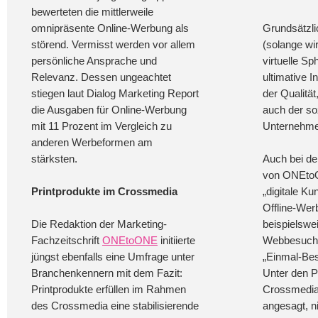
bewerteten die mittlerweile
omnipräsente Online-Werbung als
Grundsätzli
störend. Vermisst werden vor allem
(solange wir
persönliche Ansprache und
virtuelle Sp
Relevanz. Dessen ungeachtet
ultimative I
stiegen laut Dialog Marketing Report
der Qualitä
die Ausgaben für Online-Werbung
auch der so
mit 11 Prozent im Vergleich zu
Unternehme
anderen Werbeformen am
stärksten.
Auch bei de
von ONEtoO
Printprodukte im Crossmedia
„digitale Ku
Offline-Wer
Die Redaktion der Marketing-
beispielsw
Fachzeitschrift
ONEtoONE
initiierte
Webbesuch 
jüngst ebenfalls eine Umfrage unter
„Einmal-Best
Branchenkennern mit dem Fazit:
Unter den P
Printprodukte erfüllen im Rahmen
Crossmedia 
des Crossmedia eine stabilisierende
angesagt, ni