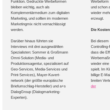
Funktion. Gedruckte Werbeformen
Werbeform s
bleiben wichtig, auch als
und schon 
Komplementärmedium zum digitalen
wieder meh
Marketing, und sollten im modernen
erzeugt.
Marketingmix nicht vernachlässigt
werden.
Die Kosten
Darüber hinaus führten sie
Bei diesem
Interviews mit drei ausgewählten
Controlling-
Spezialisten: Sommer & Großmann
dass die Eff
Omni-Solution (Media- und
Werbemaßn
Produktionsagentur, spezialisiert auf
wieder eine
Geo-Services, Media-Services und
spielt. Im K
Print-Services), Mayer-Kuvert-
billige E-M
network (der größte europäische
breiten Verte
Briefumschlag-Hersteller) und a+s
der
DialogGroup (Dialogmarketing-
Experten).