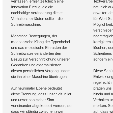
verfassen, erhielt zeitgleich eine
Textverarbe
Innovation Einzug, die die
natürlich au
nachhaltige Veränderung dieses
erweitert d
Verhaltens einläuten sollte – die
für-Wort-Sc
Schreibmaschine.
Möglichkeit
verschieben
Monotone Bewegungen, der
nachträglic
mechanische Klang der Typenhebel
korrigieren
und das melodische Einrasten der
löschen, so
Schreibwalze veränderten den
Schreibens k
Bezug zur Verschriftlichung unserer
sondern ein
Gedanken und externalisierten
diesen persönlichen Vorgang, indem
Diese Schü
sie ihn einer Maschine übertrugen.
Entwicklung
regelrecht i
Auf neuronaler Ebene bedeutet
prägen uns b
diese Trennung, dass unser visueller
hinein und 
und unser haptischer Sinn
Verhalten u
voneinander abgekoppelt werden, so
merken. So 
dass wir ständig zwischen zwei
auf, dass w