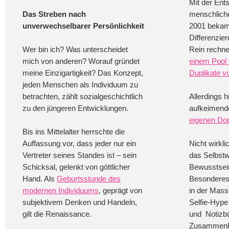
Mit der Ent
Das Streben nach
menschlich
unverwechselbarer Persönlichkeit
2001 bekam
Differenzie
Wer bin ich? Was unterscheidet
Rein rechne
mich von anderen? Worauf gründet
einem Pool
meine Einzigartigkeit? Das Konzept,
Duplikate v
jeden Menschen als Individuum zu
betrachten, zählt sozialgeschichtlich
Allerdings h
zu den jüngeren Entwicklungen.
aufkeimen
eigenen Do
Bis ins Mittelalter herrschte die
Auffassung vor, dass jeder nur ein
Nicht wirkl
Vertreter seines Standes ist – sein
das Selbstw
Schicksal, gelenkt von göttlicher
Bewusstsei
Hand. Als
Geburtsstunde des
Besonderes 
modernen Individuums
, geprägt von
in der Mass
subjektivem Denken und Handeln,
Selfie-Hype
gilt die Renaissance.
und Notizb
Zusammenha