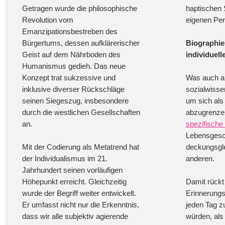
Getragen wurde die philosophische
haptischen S
Revolution vom
eigenen Per
Emanzipationsbestreben des
Bürgertums, dessen aufklärerischer
Biographie
Geist auf dem Nährboden des
individuell
Humanismus gedieh. Das neue
Konzept trat sukzessive und
Was auch a
inklusive diverser Rückschläge
sozialwissen
seinen Siegeszug, insbesondere
um sich als
durch die westlichen Gesellschaften
abzugrenzen
an.
spezifische
Lebensgesch
Mit der Codierung als Metatrend hat
deckungsgle
der Individualismus im 21.
anderen.
Jahrhundert seinen vorläufigen
Höhepunkt erreicht. Gleichzeitig
Damit rückt
wurde der Begriff weiter entwickelt.
Erinnerung
Er umfasst nicht nur die Erkenntnis,
jeden Tag z
dass wir alle subjektiv agierende
würden, als