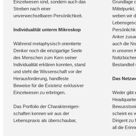
Einzelwesen sind, sondern auch das
Grundlage de
Streben nach einer
Mittelpunkt
unverwechselbaren Persönlichkeit.
weben wir d
Lebensgesch
Individualität unterm Mikroskop
Persönlichke
Anker zusa
Während metaphysisch orientierte
auch die N
Denker noch die einzigartige Seele
in unseren 
des Menschen zum Kern seiner
Notizbücher
Individualität erklären konnten, stand
Bestandteil 
und steht die Wissenschaft vor der
Herausforderung, handfeste
Das Netzwe
Beweise für die Existenz exklusiver
Einzelwesen zu erbringen.
Weder gibt 
Headquarter
Das Portfolio der Charaktereigen-
Bewusstsein
schaften kennen wir aus der
scheint es 
Lebenspraxis als überschaubar,
Dirigent zu 
all die Erin