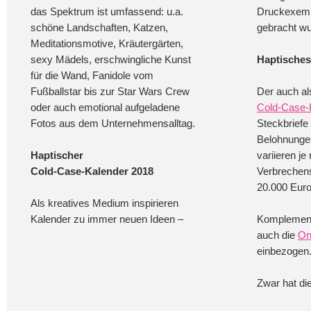
das Spektrum ist umfassend: u.a.
Druckexemp
schöne Landschaften, Katzen,
gebracht wu
Meditationsmotive, Kräutergärten,
sexy Mädels, erschwingliche Kunst
Haptisches
für die Wand, Fanidole vom
Fußballstar bis zur Star Wars Crew
Der auch al
oder auch emotional aufgeladene
Cold-Case-
Fotos aus dem Unternehmensalltag.
Steckbriefe 
Belohnungen
Haptischer
variieren j
Cold-Case-Kalender 2018
Verbrechen
20.000 Euro
Als kreatives Medium inspirieren
Kalender zu immer neuen Ideen –
Komplement
auch die
On
einbezogen
Zwar hat d