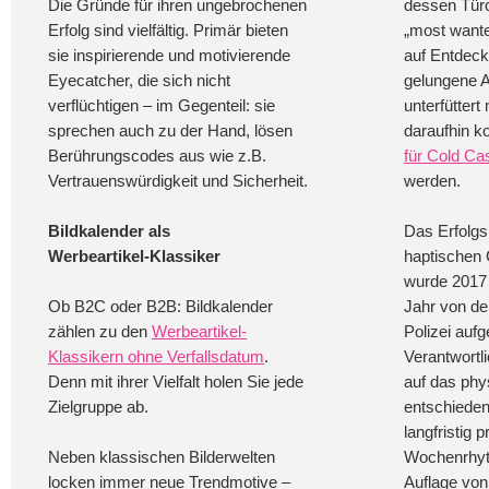
Die Gründe für ihren ungebrochenen
dessen Türc
Erfolg sind vielfältig. Primär bieten
„most want
sie inspirierende und motivierende
auf Entdeck
Eyecatcher, die sich nicht
gelungene Ak
verflüchtigen – im Gegenteil: sie
unterfütter
sprechen auch zu der Hand, lösen
daraufhin k
Berührungscodes aus wie z.B.
für Cold Ca
Vertrauenswürdigkeit und Sicherheit.
werden.
Bildkalender als
Das Erfolgs
Werbeartikel-Klassiker
haptischen
wurde 2017
Ob B2C oder B2B: Bildkalender
Jahr von de
zählen zu den
Werbeartikel-
Polizei aufg
Klassikern ohne Verfallsdatum
.
Verantwortl
Denn mit ihrer Vielfalt holen Sie jede
auf das phy
Zielgruppe ab.
entschieden 
langfristig 
Neben klassischen Bilderwelten
Wochenrhyth
locken immer neue Trendmotive –
Auflage von