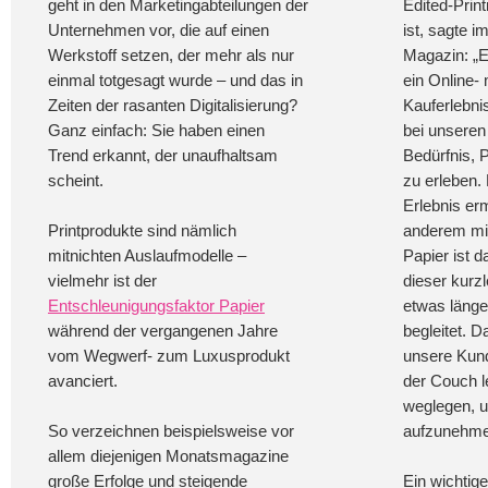
geht in den Marketingabteilungen der
Edited-Prin
Unternehmen vor, die auf einen
ist, sagte i
Werkstoff setzen, der mehr als nur
Magazin: „E
einmal totgesagt wurde – und das in
ein Online- 
Zeiten der rasanten Digitalisierung?
Kauferlebni
Ganz einfach: Sie haben einen
bei unseren
Trend erkannt, der unaufhaltsam
Bedürfnis, 
scheint.
zu erleben.
Erlebnis er
Printprodukte sind nämlich
anderem mi
mitnichten Auslaufmodelle –
Papier ist d
vielmehr ist der
dieser kurz
Entschleunigungsfaktor Papier
etwas länge
während der vergangenen Jahre
begleitet. 
vom Wegwerf- zum Luxusprodukt
unsere Kun
avanciert.
der Couch l
weglegen, u
So verzeichnen beispielsweise vor
aufzunehme
allem diejenigen Monatsmagazine
große Erfolge und steigende
Ein wichtige