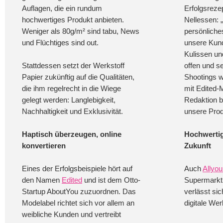
Auflagen, die ein rundum
Erfolgsreze
hochwertiges Produkt anbieten.
Nellessen: „
Weniger als 80g/m² sind tabu, News
persönlich
und Flüchtiges sind out.
unsere Kund
Kulissen un
Stattdessen setzt der Werkstoff
offen und se
Papier zukünftig auf die Qualitäten,
Shootings 
die ihm regelrecht in die Wiege
mit Edited-M
gelegt werden: Langlebigkeit,
Redaktion b
Nachhaltigkeit und Exklusivität.
unsere Prod
Haptisch überzeugen, online
Hochwertig
konvertieren
Zukunft
Eines der Erfolgsbeispiele hört auf
Auch
Allyo
den Namen
Edited
und ist dem Otto-
Supermarkt
Startup AboutYou zuzuordnen. Das
verlässt sic
Modelabel richtet sich vor allem an
digitale We
weibliche Kunden und vertreibt