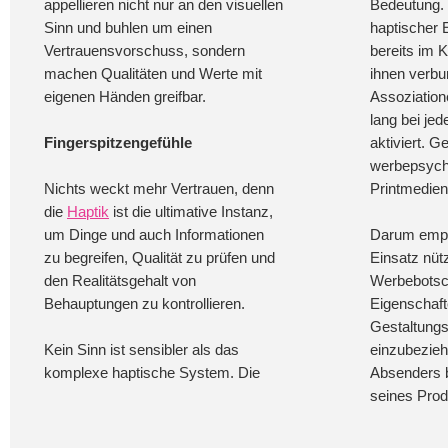
appellieren nicht nur an den visuellen
Bedeutung.
Sinn und buhlen um einen
haptischer E
Vertrauensvorschuss, sondern
bereits im K
machen Qualitäten und Werte mit
ihnen verb
eigenen Händen greifbar.
Assoziation
lang bei je
Fingerspitzengefühle
aktiviert. G
werbepsych
Nichts weckt mehr Vertrauen, denn
Printmedien
die
Haptik
ist die ultimative Instanz,
um Dinge und auch Informationen
Darum empfi
zu begreifen, Qualität zu prüfen und
Einsatz nütz
den Realitätsgehalt von
Werbebotsch
Behauptungen zu kontrollieren.
Eigenschaft
Gestaltungs
Kein Sinn ist sensibler als das
einzubezieh
komplexe haptische System. Die
Absenders b
seines Pro