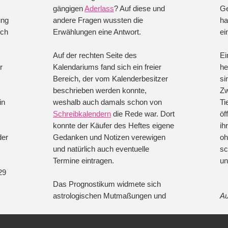
gängigen
Aderlass
? Auf diese und
Ge
ung
andere Fragen wussten die
ha
ich
Erwählungen eine Antwort.
ei
Auf der rechten Seite des
Ei
r
Kalendariums fand sich ein freier
he
Bereich, der vom Kalenderbesitzer
si
beschrieben werden konnte,
Zw
in
weshalb auch damals schon von
Ti
Schreibkalendern
die Rede war. Dort
öf
konnte der Käufer des Heftes eigene
ih
der
Gedanken und Notizen verewigen
oh
und natürlich auch eventuelle
sc
Termine eintragen.
un
29
Das Prognostikum widmete sich
astrologischen Mutmaßungen und
Au