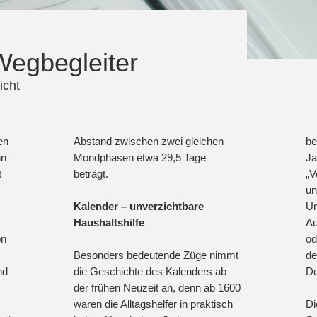
Wegbegleiter
icht
en
Abstand zwischen zwei gleichen
be
nn
Mondphasen etwa 29,5 Tage
Ja
t
beträgt.
„V
un
Kalender – unverzichtbare
Un
Haushaltshilfe
Au
on
od
Besonders bedeutende Züge nimmt
de
nd
die Geschichte des Kalenders ab
De
der frühen Neuzeit an, denn ab 1600
waren die Alltagshelfer in praktisch
Di