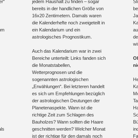
er“
jedem Haushalt zu finden – sogar
St
bereits in der handlichen Größe von
be
16x20 Zentimetern. Damals waren
Ja
die Kalenderhefte noch zweigeteilt in
Ka
 um
ein Kalendarium und ein
au
astrologisches Prognostikum.
de
wi
Auch das Kalendarium war in zwei
Bereiche unterteilt: Links fanden sich
Oh
die Monatstabellen,
ni
Wetterprognosen und die
sogenannten astrologischen
He
„Erwählungen“. Bei letzteren handelt
Ka
es sich um Empfehlungen bezüglich
Mo
der astrologischen Deutungen der
Ta
Planetenaspekte. Wann ist die
Ha
richtige Zeit zum Schlagen des
Sc
Bauholzes? Wann sollten die Haare
Bü
als
geschnitten werden? Welcher Monat
in
ist der richtige für den damals noch
Fa