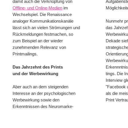
damit auch die Verknüpfung von
Aufgabenste
Offline- und Online-Medien
im
Möglichkeit
Wechselspiel. Die Renaissance
analoger Kommunikationskanäle
Nunmehr pr
lässt sich an vielen Strömungen und
das Jahrzeh
Rückmeldungen festmachen, so
Werbewirkun
zum Beispiel an der wieder
Dekade sieh
zunehmenden Relevanz von
strategisch
Printmailings.
Orientierung
Werbewirku
Das Jahrzehnt des Prints
Erkennntni
und der Werbewirkung
tings. Die In
Interview gl
Aber auch an dem steigenden
"Facebook 
Interesse an der psychologischen
als die mei
Werbewirkung sowie den
Print Vertra
Erkenntnissen des Neuromarke-