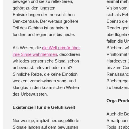
bewegen und sie zu reflektieren,
einmal mehr
gehört zu den jüngsten
Vision vom 
Entwicklungen der menschlichen
sich als Fe
Denkzentrale. Der weitaus größere
Ebenso die
Teil des Gehirns ist archaisch
Reader ged
fundiert und regiert uns bis heute.
überflügeln
fallen die U
Als Wesen, die
die Welt primär über
Büchern, w
ihre Sinne wahrnehmen
, decodieren
Printformat
wir jedes sensorische Signal schon
Hardcover 
unbewusst: relevant oder nicht?
bis zum Com
Sinnliche Reize, die keine Emotion
Renaissance
wecken, verschwinden sang- und
Bücherregal
klanglos in den kosmischen Weiten
zu besitzen
des Unbewussten.
Orga-Produ
Existenziell für die Gefühlswelt
Auch die Be
Nur wenige, implizit herausgefilterte
Smartphone 
Signale landen auf dem bewussten
Tools ist a