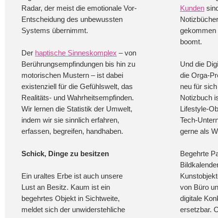
Radar, der meist die emotionale Vor-
Kunden
sin
Entscheidung des unbewussten
Notizbücher
Systems übernimmt.
gekommen –
boomt.
Der
haptische Sinneskomplex
– von
Berührungsempfindungen bis hin zu
Und die Dig
motorischen Mustern – ist dabei
die Orga-Pr
existenziell für die Gefühlswelt, das
neu für sic
Realitäts- und Wahrheitsempfinden.
Notizbuch i
Wir lernen die Statistik der Umwelt,
Lifestyle-Ob
indem wir sie sinnlich erfahren,
Tech-Unter
erfassen, begreifen, handhaben.
gerne als W
Schick, Dinge zu besitzen
Begehrte Pa
Bildkalende
Ein uraltes Erbe ist auch unsere
Kunstobjek
Lust an Besitz. Kaum ist ein
von Büro un
begehrtes Objekt in Sichtweite,
digitale Kon
meldet sich der unwiderstehliche
ersetzbar. 