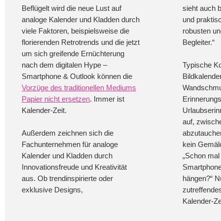
Beflügelt wird die neue Lust auf
sieht auch b
analoge Kalender und Kladden durch
und praktisc
viele Faktoren, beispielsweise die
robusten un
florierenden Retrotrends und die jetzt
Begleiter.“
um sich greifende Ernüchterung
nach dem digitalen Hype –
Typische 
Smartphone & Outlook können die
Bildkalende
Vorzüge des traditionellen Mediums
Wandschmu
Papier nicht ersetzen
. Immer ist
Erinnerungs
Kalender-Zeit.
Urlaubserin
auf, zwisch
Außerdem zeichnen sich die
abzutauchen
Fachunternehmen für analoge
kein Gemälde
Kalender und Kladden durch
„Schon mal 
Innovationsfreude und Kreativität
Smartphone
aus. Ob trendinspirierte oder
hängen?“ N
exklusive Designs,
zutreffendes
Kalender-Zei