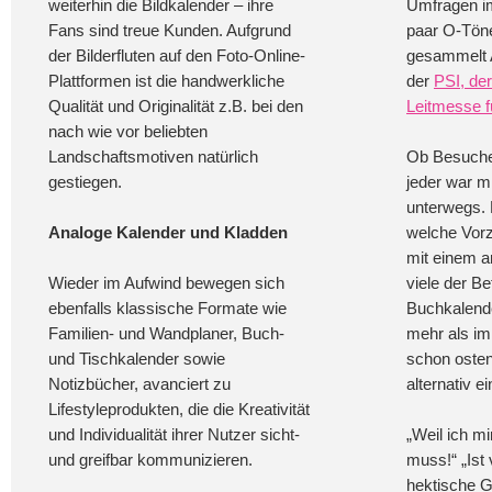
weiterhin die Bildkalender – ihre
Umfragen i
Fans sind treue Kunden. Aufgrund
paar O-Töne
der Bilderfluten auf den Foto-Online-
gesammelt 
Plattformen ist die handwerkliche
der
PSI, de
Qualität und Originalität z.B. bei den
Leitmesse f
nach wie vor beliebten
Landschaftsmotiven natürlich
Ob Besucher
gestiegen.
jeder war m
unterwegs. 
Analoge Kalender und Kladden
welche Vorz
mit einem a
Wieder im Aufwind bewegen sich
viele der Be
ebenfalls klassische Formate wie
Buchkalende
Familien- und Wandplaner, Buch-
mehr als im 
und Tischkalender sowie
schon osten
Notizbücher, avanciert zu
alternativ e
Lifestyleprodukten, die die Kreativität
und Individualität ihrer Nutzer sicht-
„Weil ich m
und greifbar kommunizieren.
muss!“ „Ist 
hektische 